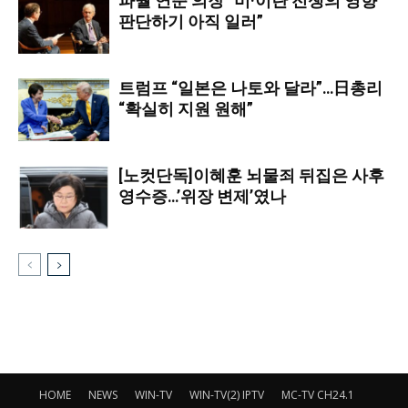
파월 연준 의장 “미·이란 전쟁의 영향
판단하기 아직 일러”
트럼프 “일본은 나토와 달라”…日총리
“확실히 지원 원해”
[노컷단독]이혜훈 뇌물죄 뒤집은 사후
영수증…’위장 변제’였나
HOME
NEWS
WIN-TV
WIN-TV(2) IPTV
MC-TV CH24.1