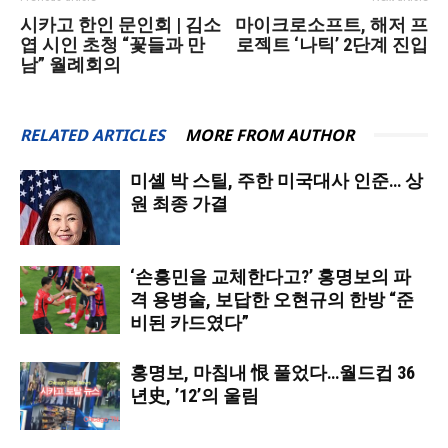
시카고 한인 문인회 | 김소
마이크로소프트, 해저 프
엽 시인 초청 “꽃들과 만
로젝트 ‘나틱’ 2단계 진입
남” 월례회의
RELATED ARTICLES
MORE FROM AUTHOR
미셸 박 스틸, 주한 미국대사 인준… 상
원 최종 가결
‘손흥민을 교체한다고?’ 홍명보의 파
격 용병술, 보답한 오현규의 한방 “준
비된 카드였다”
홍명보, 마침내 恨 풀었다…월드컵 36
년史, ’12’의 울림