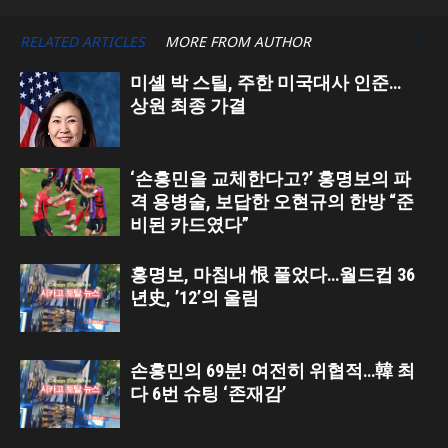
RELATED ARTICLES
MORE FROM AUTHOR
미셸 박 스틸, 주한 미국대사 인준…
상원 최종 가결
‘손흥민을 교체한다고?’ 홍명보의 파
격 용병술, 보답한 오현규의 한방 “준
비된 카드였다”
홍명보, 마침내 恨 풀었다…월드컵 36
년史, ’12’의 울림
손흥민의 69분! 여전히 위협적…韓 최
다 6번 슈팅 ‘존재감’