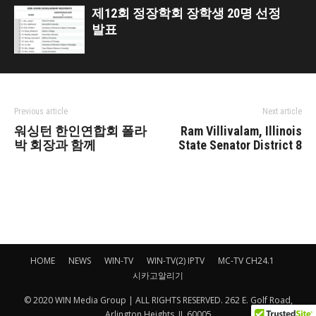
제12회 정장학회 장학생 20명 선정
발표
Previous article
Next article
워싱턴 한인연합회 폴라
Ram Villivalam, Illinois
박 회장과 함께
State Senator District 8
HOME
NEWS
WIN-TV
WIN-TV(2) IPTV
MC-TV CH24.1
시카고알리기
© 2020 WIN Media Group | ALL RIGHTS RESERVED. 262 E. Golf Road,
Arlington Heights, IL 60005