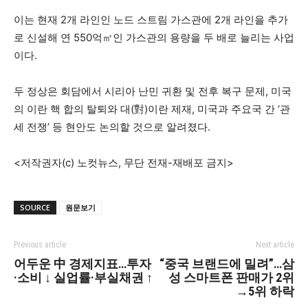
이는 현재 2개 라인인 노드 스트림 가스관에 2개 라인을 추가
로 신설해 연 550억㎥인 가스관의 용량을 두 배로 늘리는 사업
이다.
두 정상은 회담에서 시리아 난민 귀환 및 전후 복구 문제, 미국
의 이란 핵 합의 탈퇴와 대(對)이란 제재, 미국과 주요국 간 ‘관
세 전쟁’ 등 현안도 논의할 것으로 알려졌다.
<저작권자(c) 노컷뉴스, 무단 전재-재배포 금지>
SOURCE
원문보기
Previous article
Next article
어두운 中 경제지표…투자
“중국 브랜드에 밀려”…삼
·소비 ↓ 실업률·부실채권 ↑
성 스마트폰 판매가 2위
→5위 하락