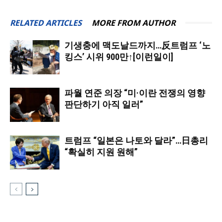
RELATED ARTICLES
MORE FROM AUTHOR
기생충에 맥도날드까지…反트럼프 ‘노
킹스’ 시위 900만↑[이런일이]
파월 연준 의장 “미·이란 전쟁의 영향
판단하기 아직 일러”
트럼프 “일본은 나토와 달라”…日총리
“확실히 지원 원해”