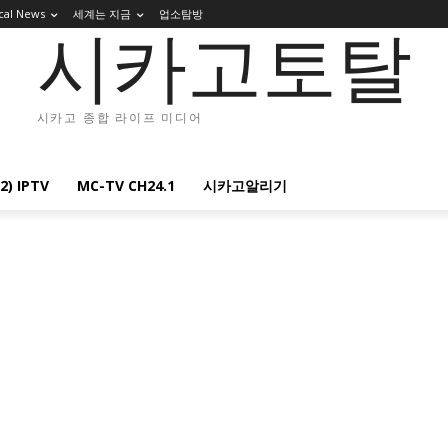
cal News
세계는 지금
업소탐방
시카고토탈
시카고 종합 라이프 미디어
2) IPTV
MC-TV CH24.1
시카고알리기