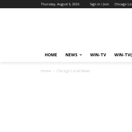
Thursday, August 6, 2026
Sign in / Join
Chicago Lo
HOME
NEWS
WIN-TV
WIN-TV(
Home
Chicago Local News