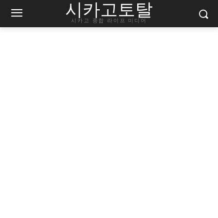
시카고토탈
시카고 종합 라이프 미디어