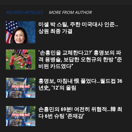
RELATED ARTICLES
MORE FROM AUTHOR
미셸 박 스틸, 주한 미국대사 인준…
상원 최종 가결
‘손흥민을 교체한다고?’ 홍명보의 파
격 용병술, 보답한 오현규의 한방 “준
비된 카드였다”
홍명보, 마침내 恨 풀었다…월드컵 36
년史, ’12’의 울림
손흥민의 69분! 여전히 위협적…韓 최
다 6번 슈팅 ‘존재감’