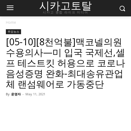
시카고토탈
시카고 종합 라이프 미디어
Home
주요뉴스
[05-10][8천억불]맥코넬의원
수용의사—미 입국 국제선,셀
프 테스트킷 허용으로 코로나
음성증명 완화-최대송유관업
체 랜섬웨어로 가동중단
By
운영자
-
May 11, 2021