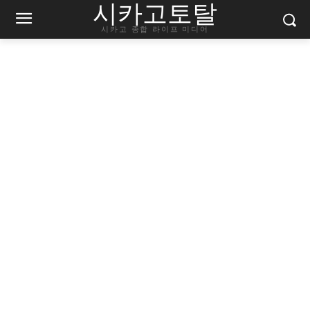
시카고토탈
시카고 종합 라이프 미디어