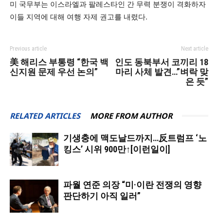
미 국무부는 이스라엘과 팔레스타인 간 무력 분쟁이 격화하자
이들 지역에 대해 여행 자제 권고를 내렸다.
Previous article
Next article
美 해리스 부통령 “한국 백
인도 동북부서 코끼리 18
신지원 문제 우선 논의”
마리 사체 발견…”벼락 맞
은 듯”
RELATED ARTICLES
MORE FROM AUTHOR
기생충에 맥도날드까지…反트럼프 ‘노
킹스’ 시위 900만↑[이런일이]
파월 연준 의장 “미·이란 전쟁의 영향
판단하기 아직 일러”