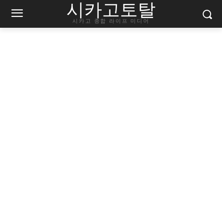
시카고토탈
시카고 종합 라이프 미디어