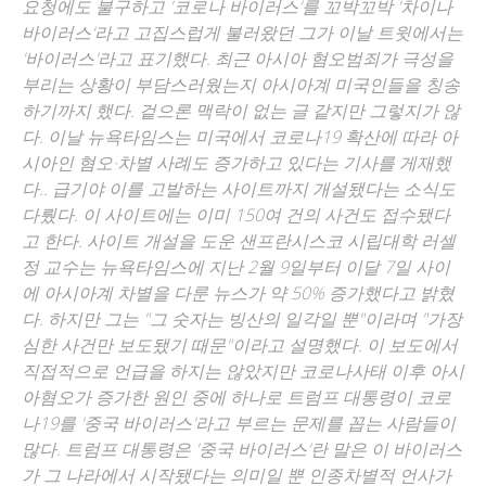
요청에도 불구하고 '코로나 바이러스'를 꼬박꼬박 '차이나
바이러스'라고 고집스럽게 불러왔던 그가 이날 트윗에서는
'바이러스'라고 표기했다. 최근 아시아 혐오범죄가 극성을
부리는 상황이 부담스러웠는지 아시아계 미국인들을 칭송
하기까지 했다. 겉으론 맥락이 없는 글 같지만 그렇지가 않
다. 이날 뉴욕타임스는 미국에서 코로나19 확산에 따라 아
시아인 혐오·차별 사례도 증가하고 있다는 기사를 게재했
다.. 급기야 이를 고발하는 사이트까지 개설됐다는 소식도
다뤘다. 이 사이트에는 이미 150여 건의 사건도 접수됐다
고 한다. 사이트 개설을 도운 샌프란시스코 시립대학 러셀
정 교수는 뉴욕타임스에 지난 2월 9일부터 이달 7일 사이
에 아시아계 차별을 다룬 뉴스가 약 50% 증가했다고 밝혔
다. 하지만 그는 "그 숫자는 빙산의 일각일 뿐"이라며 "가장
심한 사건만 보도됐기 때문"이라고 설명했다. 이 보도에서
직접적으로 언급을 하지는 않았지만 코로나사태 이후 아시
아혐오가 증가한 원인 중에 하나로 트럼프 대통령이 코로
나19를 '중국 바이러스'라고 부르는 문제를 꼽는 사람들이
많다. 트럼프 대통령은 '중국 바이러스'란 말은 이 바이러스
가 그 나라에서 시작됐다는 의미일 뿐 인종차별적 언사가