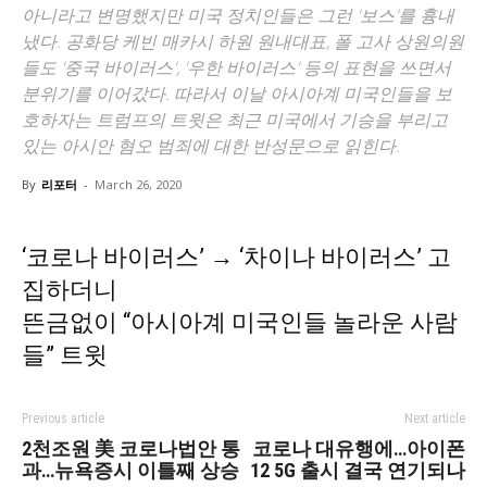
아니라고 변명했지만 미국 정치인들은 그런 '보스'를 흉내
냈다. 공화당 케빈 매카시 하원 원내대표, 폴 고사 상원의원
들도 '중국 바이러스', '우한 바이러스' 등의 표현을 쓰면서
분위기를 이어갔다. 따라서 이날 아시아계 미국인들을 보
호하자는 트럼프의 트윗은 최근 미국에서 기승을 부리고
있는 아시안 혐오 범죄에 대한 반성문으로 읽힌다.
By
리포터
-
March 26, 2020
‘코로나 바이러스’ → ‘차이나 바이러스’ 고
집하더니
뜬금없이 “아시아계 미국인들 놀라운 사람
들” 트윗
Previous article
Next article
2천조원 美 코로나법안 통
코로나 대유행에…아이폰
과…뉴욕증시 이틀째 상승
12 5G 출시 결국 연기되나