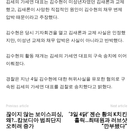
김세의 가세연 대표는 김수현이 미성년자였던 김새론과 교제
했고, 김새론이 사망한 직접적인 원인이 김수현의 채무 변제
압박 때문이라고 주장했다.
김수현은 당시 기자회견을 열고 김새론과 교제 사실은 인정했
지만, 미성년 교제와 채무 압박은 사실이 아니라고 반박했다.
김수현의 활동 재개는 김세의 가세연 대표의 구속 송치에 이어
이뤄졌다.
경찰은 지난 4일 김수현에 대한 허위사실을 유포한 혐의로 구
속된 김세의 가세연 대표를 검찰로 송치했다고 밝혔다.
Previous article
Next article
끊이지 않는 보이스피싱,
‘3일 4닭’ 젠슨 황의 K치킨
왜?…캄보디아 범죄단지
홀릭…최태원과 러브샷
오히려 증가
“깐부됐다”