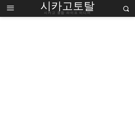
시카고토탈
시카고 종합 라이프 미디어