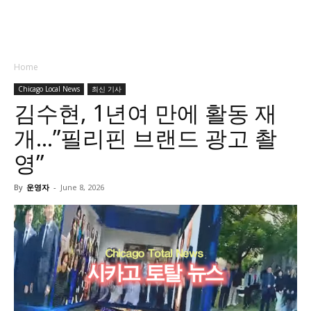
Home
Chicago Local News
최신 기사
김수현, 1년여 만에 활동 재
개…”필리핀 브랜드 광고 촬
영”
By
운영자
-
June 8, 2026