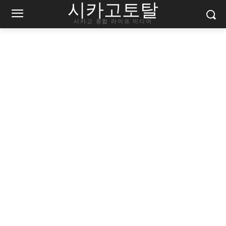
시카고토탈
시카고 종합 라이프 미디어