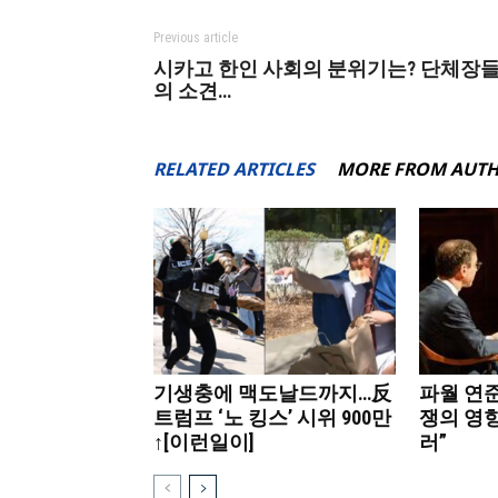
Previous article
시카고 한인 사회의 분위기는? 단체장
의 소견…
RELATED ARTICLES
MORE FROM AUT
기생충에 맥도날드까지…反
파월 연준
트럼프 ‘노 킹스’ 시위 900만
쟁의 영
↑[이런일이]
러”