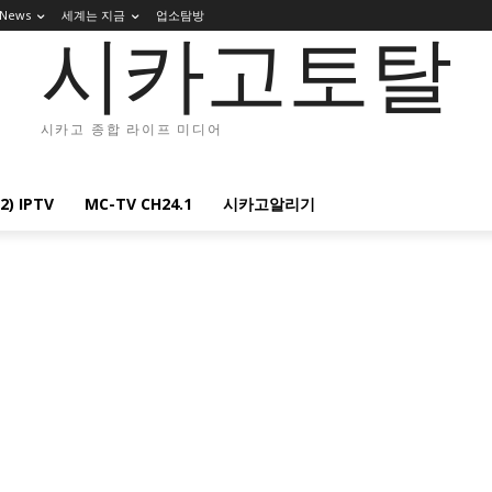
 News
세계는 지금
업소탐방
시카고토탈
시카고 종합 라이프 미디어
2) IPTV
MC-TV CH24.1
시카고알리기