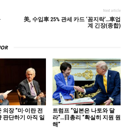
Next article
들
美, 수입車 25% 관세 카드 ‘꼼지락’…車업
계 긴장(종합)
HOR
 의장 “미·이란 전
트럼프 “일본은 나토와 달
향 판단하기 아직 일
라”…日총리 “확실히 지원 원
해”