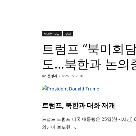
세계는 지금
정치
트럼프 “북미회담
도…북한과 논의중
By
운영자
-
May 25, 2018
트럼프, 북한과 대화 재개
도널드 트럼프 미국 대통령은 25일(현지시간) 
외신이 보도했다.