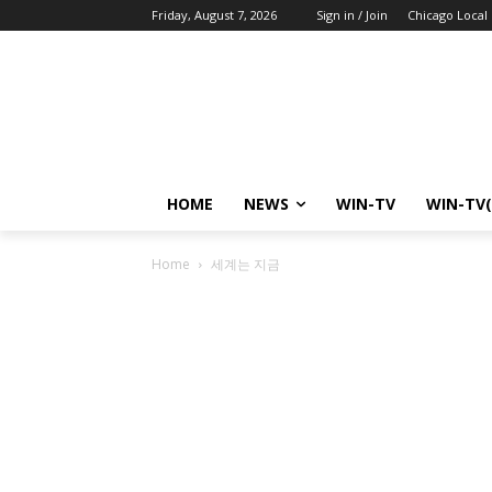
Friday, August 7, 2026
Sign in / Join
Chicago Local
HOME
NEWS
WIN-TV
WIN-TV(
Home
세계는 지금