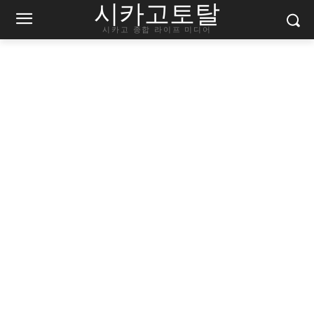
시카고토탈
시카고 종합 라이프 미디어