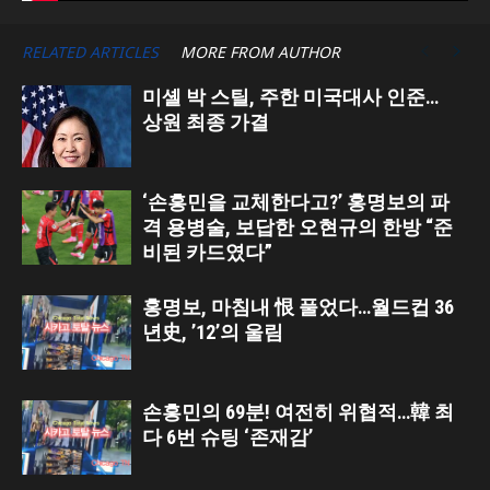
RELATED ARTICLES
MORE FROM AUTHOR
미셸 박 스틸, 주한 미국대사 인준…
상원 최종 가결
‘손흥민을 교체한다고?’ 홍명보의 파
격 용병술, 보답한 오현규의 한방 “준
비된 카드였다”
홍명보, 마침내 恨 풀었다…월드컵 36
년史, ’12’의 울림
손흥민의 69분! 여전히 위협적…韓 최
다 6번 슈팅 ‘존재감’