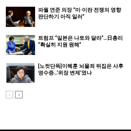
파월 연준 의장 “미·이란 전쟁의 영향
판단하기 아직 일러”
트럼프 “일본은 나토와 달라”…日총리
“확실히 지원 원해”
[노컷단독]이혜훈 뇌물죄 뒤집은 사후
영수증…’위장 변제’였나