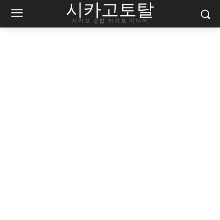
시카고토탈
시카고 종합 라이프 미디어