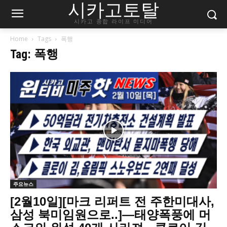
시카고토탈
시카고 종합 라이프 미디어
Home
Tags
폭행
Tag: 폭행
주요뉴스
[2월10일][마크 리퍼트 전 주한미대사,
삼성 북미임원으로..]—태양폭풍에 머