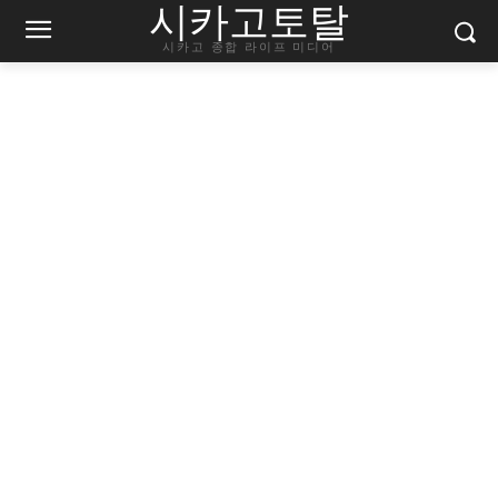
시카고토탈
시카고 종합 라이프 미디어