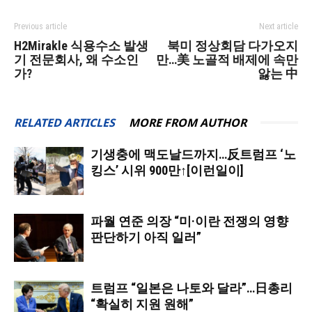
Previous article
Next article
H2Mirakle 식용수소 발생
북미 정상회담 다가오지
기 전문회사, 왜 수소인
만…美 노골적 배제에 속만
가?
앓는 中
RELATED ARTICLES
MORE FROM AUTHOR
기생충에 맥도날드까지…反트럼프 ‘노
킹스’ 시위 900만↑[이런일이]
파월 연준 의장 “미·이란 전쟁의 영향
판단하기 아직 일러”
트럼프 “일본은 나토와 달라”…日총리
“확실히 지원 원해”