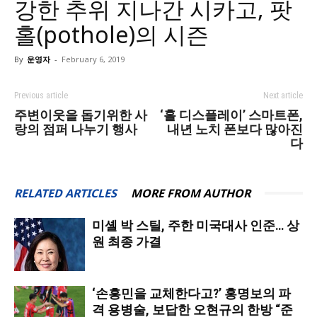
강한 추위 지나간 시카고, 팟
홀(pothole)의 시즌
By
운영자
-
February 6, 2019
Previous article
Next article
주변이웃을 돕기위한 사
‘홀 디스플레이’ 스마트폰,
랑의 점퍼 나누기 행사
내년 노치 폰보다 많아진
다
RELATED ARTICLES
MORE FROM AUTHOR
미셸 박 스틸, 주한 미국대사 인준… 상
원 최종 가결
‘손흥민을 교체한다고?’ 홍명보의 파
격 용병술, 보답한 오현규의 한방 “준