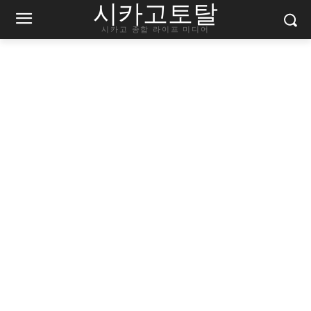
시카고토탈
시카고 종합 라이프 미디어