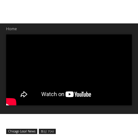
Home
Chicago Local News
최신 기사