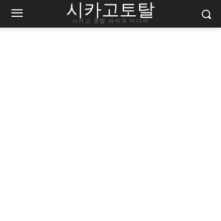
시카고토탈
시카고 종합 라이프 미디어