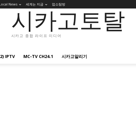
Local News
세계는 지금
업소탐방
시카고토탈
시카고 종합 라이프 미디어
2) IPTV
MC-TV CH24.1
시카고알리기