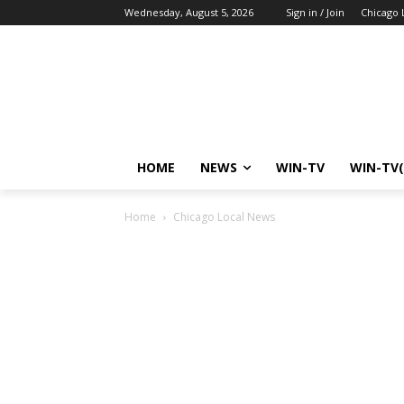
Wednesday, August 5, 2026
Sign in / Join
Chicago 
HOME
NEWS
WIN-TV
WIN-TV(
Home
Chicago Local News