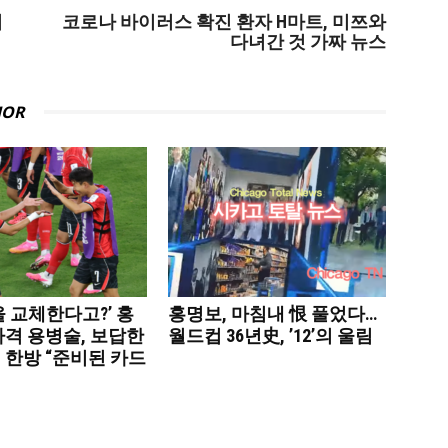
퇴
코로나 바이러스 확진 환자 H마트, 미쯔와
다녀간 것 가짜 뉴스
HOR
 교체한다고?’ 홍
홍명보, 마침내 恨 풀었다…
파격 용병술, 보답한
월드컵 36년史, ’12’의 울림
 한방 “준비된 카드