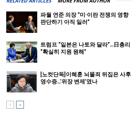
RELATED ARTICLES
MORE FROM AUTHOR
파월 연준 의장 “미·이란 전쟁의 영향
판단하기 아직 일러”
트럼프 “일본은 나토와 달라”…日총리
“확실히 지원 원해”
[노컷단독]이혜훈 뇌물죄 뒤집은 사후
영수증…’위장 변제’였나