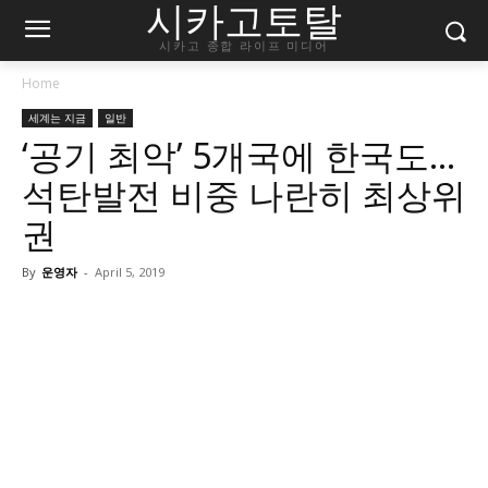
시카고토탈
시카고 종합 라이프 미디어
Home
세계는 지금
일반
‘공기 최악’ 5개국에 한국도…
석탄발전 비중 나란히 최상위
권
By
운영자
-
April 5, 2019