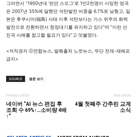
그러면서 “1950년대 ‘런던 스모그’로 1만2천명이 사망한 영국
은 2007년 35%에 달했던 석탄발전 비중을 6.7%로 낮췄고, 일
본은 후쿠시마(福島) 사태 이후 석탄보다는 가스 위주의 화력
발전으로 전환하면서 청정대기를 유지하고 있다”며 “이런 선
진국 사례를 참고할 필요가 있다”고 덧붙였다.
<저작권자 ⓒ연합뉴스, 발췌출처 노컷뉴스, 무단 전재-재배포
금지>
SOURCE
원문 보기
Previous article
Next article
네이버 “AI 뉴스 편집 후
4월 첫째주 간추린 교계
조회 수 69%↑…소비량 4배
소식
↑”