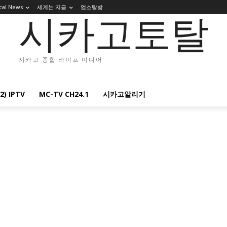
cal News
세계는 지금
업소탐방
시카고토탈
시카고 종합 라이프 미디어
2) IPTV
MC-TV CH24.1
시카고알리기