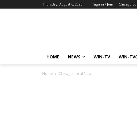
Thursday, August 6, 2026
Sign in / Join
Chicago Lo
HOME
NEWS
WIN-TV
WIN-TV(
Home
Chicago Local News