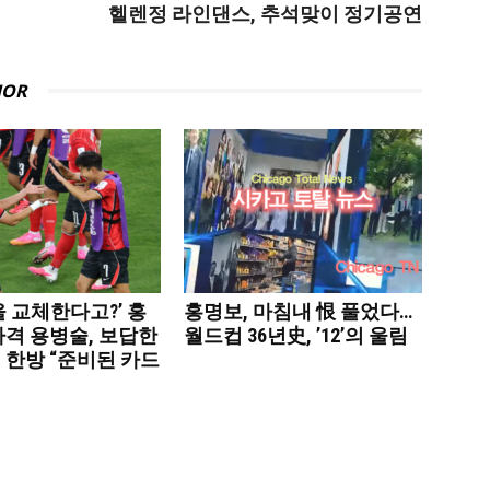
헬렌정 라인댄스, 추석맞이 정기공연
HOR
 교체한다고?’ 홍
홍명보, 마침내 恨 풀었다…
파격 용병술, 보답한
월드컵 36년史, ’12’의 울림
 한방 “준비된 카드