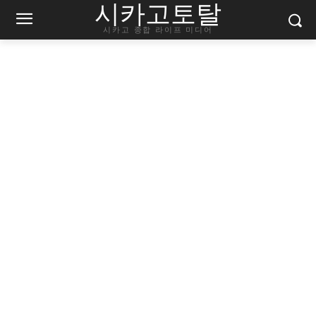
시카고토탈
시카고 종합 라이프 미디어