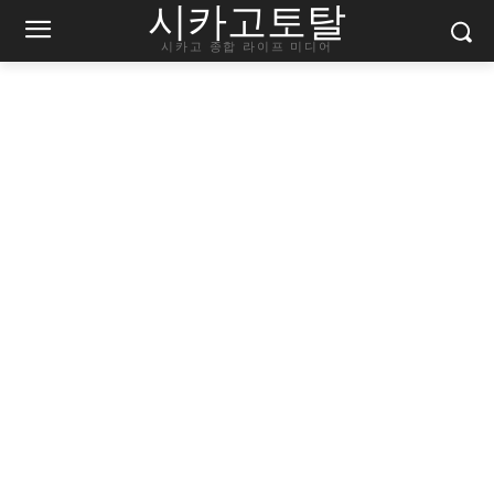
시카고토탈
시카고 종합 라이프 미디어