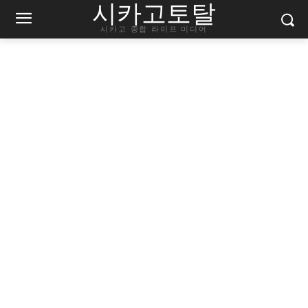
시카고토탈
시카고 종합 라이프 미디어