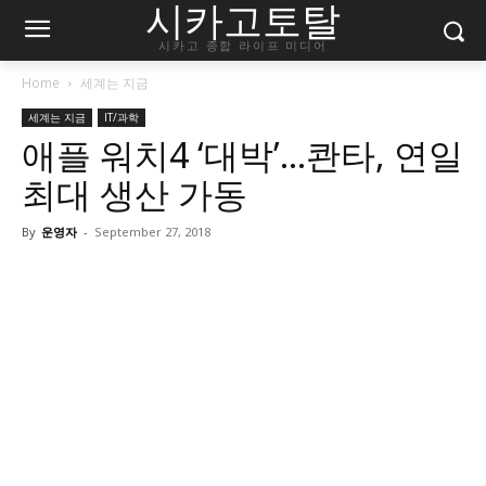
시카고토탈
시카고 종합 라이프 미디어
Home
세계는 지금
세계는 지금
IT/과학
애플 워치4 ‘대박’…콴타, 연일
최대 생산 가동
By
운영자
-
September 27, 2018