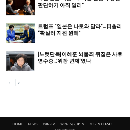
판단하기 아직 일러”
트럼프 “일본은 나토와 달라”…日총리
“확실히 지원 원해”
[노컷단독]이혜훈 뇌물죄 뒤집은 사후
영수증…’위장 변제’였나
HOME
NEWS
WIN-TV
WIN-TV(2) IPTV
MC-TV CH24.1