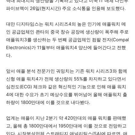
역대 최대치의 생산량을 기록하고 있다고 미국 IT 매체 나인투
파이브맥이 26일(현지시간) 주요 소식통을 인용해 보도했다.
대만 디지타임스는 워치 시리즈4의 높은 인기에 애플워치 메
인 공급업체인 콴타의 중국 창슈 공장에 생산량이 폭주해 주로
애플워치3를 생산하는 두 번째 공급업체인 컴팔 전자(Compal
Electronics)가 11월부터 애플워치4 양산에 들어간다고 전했
다.
앞서 애플 분석 전문가인 궈밍치는 기존 워치 시리즈3와 함께
신형 애플 워치4가 전체 생산량의 55%를 차지하고 있다면서
심전도(ECG) 체크와 같은 혁신적인 기능으로 인해 애플 워치
4에 대한 수요가 초기 예상수요를 뛰어넘어 올해 애플워치 출
하량이 1800만대에 이를 것으로 내다봤다.
업계는 애플이 지난 2분기 약 420만대의 애플 워치를 판매했
고, 올해 총 1800만대에서 1950만대에 이를 것으로 전망하고
있다. 시장분석업체 스트래티지 애널리틱스(SA)에 따르면, 애