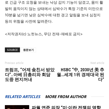
로 긴급 구조 요청을 보내는 낙상 감지 기능이 담겼고, 몸이 활
발히 움직이지 않는 상태에서 심박수가 특정 기준치 미만으로
10분을 넘기면 낮은 심박수에 대한 경고 알림을 보내 심정지
등의 위험을 사전에 알려준다.
<저작권자(c) 노컷뉴스, 무단 전재-재배포 금지>
SOURCE
원문보기
Previous article
Next article
트럼프, “어제 金친서 받았
HSBC “中, 2030년 美 추
다”..아베 日총리와 회담
월…세계 1위 경제대국 된
도중 편지꺼내
다”
RELATED ARTICLES
MORE FROM AUTHOR
파월 연준 의장 “미·이란 전쟁의 영향