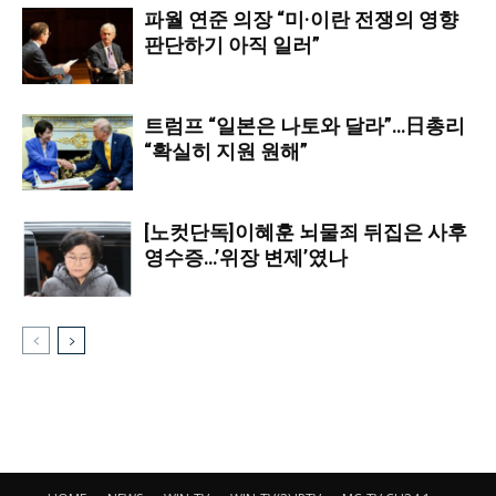
파월 연준 의장 “미·이란 전쟁의 영향
판단하기 아직 일러”
트럼프 “일본은 나토와 달라”…日총리
“확실히 지원 원해”
[노컷단독]이혜훈 뇌물죄 뒤집은 사후
영수증…’위장 변제’였나