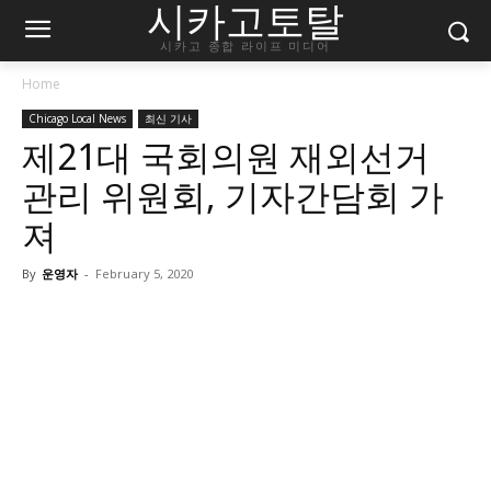
시카고토탈
시카고 종합 라이프 미디어
Home
Chicago Local News
최신 기사
제21대 국회의원 재외선거
관리 위원회, 기자간담회 가
져
By
운영자
-
February 5, 2020