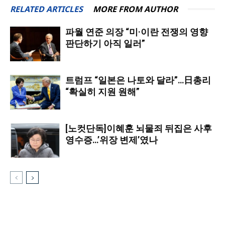
RELATED ARTICLES
MORE FROM AUTHOR
파월 연준 의장 “미·이란 전쟁의 영향
판단하기 아직 일러”
트럼프 “일본은 나토와 달라”…日총리
“확실히 지원 원해”
[노컷단독]이혜훈 뇌물죄 뒤집은 사후
영수증…’위장 변제’였나