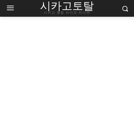
시카고토탈
시카고 종합 라이프 미디어