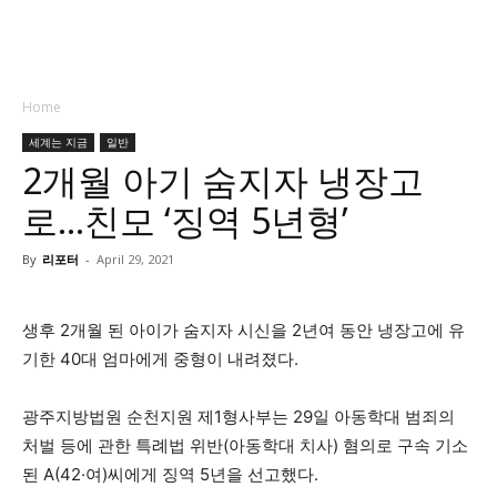
Home
세계는 지금
일반
2개월 아기 숨지자 냉장고
로…친모 ‘징역 5년형’
By
리포터
-
April 29, 2021
생후 2개월 된 아이가 숨지자 시신을 2년여 동안 냉장고에 유
기한 40대 엄마에게 중형이 내려졌다.
광주지방법원 순천지원 제1형사부는 29일 아동학대 범죄의
처벌 등에 관한 특례법 위반(아동학대 치사) 혐의로 구속 기소
된 A(42·여)씨에게 징역 5년을 선고했다.