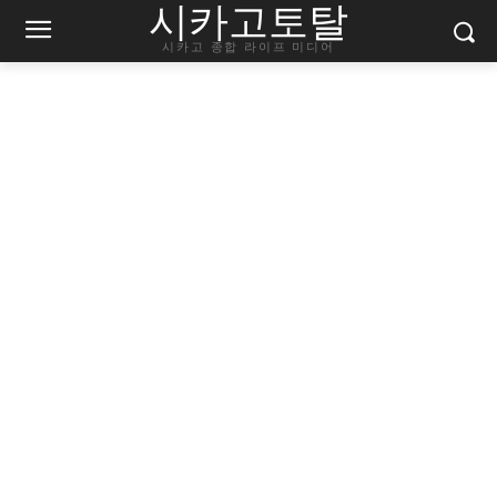
시카고토탈
시카고 종합 라이프 미디어