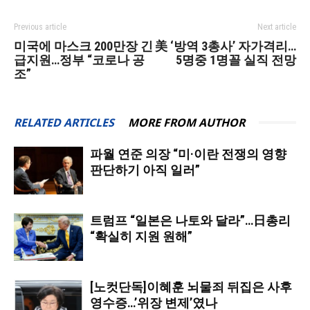
Previous article
Next article
미국에 마스크 200만장 긴
美 ‘방역 3총사’ 자가격리…
급지원…정부 “코로나 공
5명중 1명꼴 실직 전망
조”
RELATED ARTICLES
MORE FROM AUTHOR
파월 연준 의장 “미·이란 전쟁의 영향
판단하기 아직 일러”
트럼프 “일본은 나토와 달라”…日총리
“확실히 지원 원해”
[노컷단독]이혜훈 뇌물죄 뒤집은 사후
영수증…’위장 변제’였나