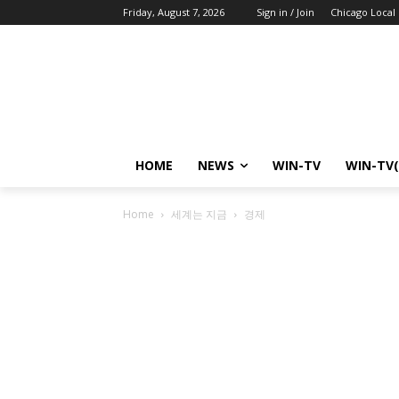
Friday, August 7, 2026
Sign in / Join
Chicago Local
HOME
NEWS
WIN-TV
WIN-TV(
Home
세계는 지금
경제