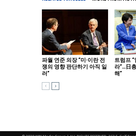
파월 연준 의장 “미·이란 전
트럼프 
쟁의 영향 판단하기 아직 일
라”…日총
러”
해”