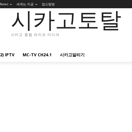
 News
세계는 지금
업소탐방
시카고토탈
시카고 종합 라이프 미디어
2) IPTV
MC-TV CH24.1
시카고알리기