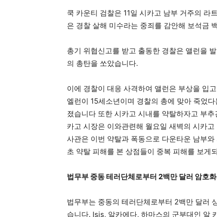
쿡 카운티 검찰은 11일 시카고 남부 거주의 라
은 경찰 살해 미수라는 중죄를 감안해 보석금
총기 위협신고를 받고 출동한 경찰은 앨런을 
의 총탄을 쏘았습니다.
이에 경찰이 대응 사격하여 앨런은 부상을 입
엘런이 15세소년이며 경찰의 총에 맞아 죽었다
졌습니다 또한 시카고 시내를 약탈하자고 부
카고 시장은 이와관련해 월요일 새벽의 시카고 
사관은 이번 약탈과 폭동으로 다운타운 남부와 
초 약탈 피해를 본 상점들이 중복 피해를 보게
법무부 중동 테러단체로부터 2백만 달러 암호화
법무부는 중동의 테러단체로부터 2백만 달러 
습니다. Isis, 알카에다, 하마스의 군부대인