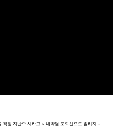
만불 책정 지난주 시카고 시내약탈 도화선으로 알려져…