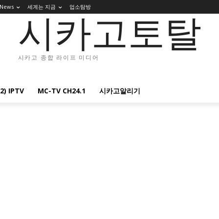
 News
세계는 지금
업소탐방
시카고토탈
시카고 종합 라이프 미디어
2) IPTV
MC-TV CH24.1
시카고알리기