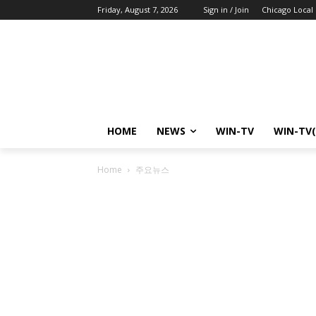
Friday, August 7, 2026
Sign in / Join
Chicago Local
HOME
NEWS
WIN-TV
WIN-TV(
Home
주요뉴스