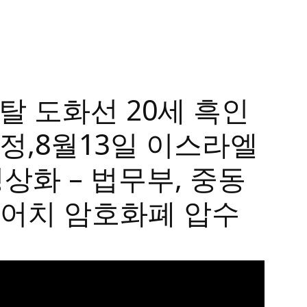
약탈 도화선 20세 흑인
정,8월13일 이스라엘
정상화 – 법무부, 중동
어치 암호화폐 압수