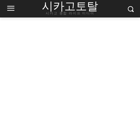
시카고토탈
시카고 종합 라이프 미디어