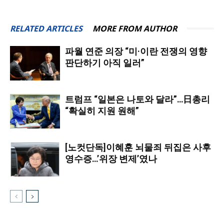
RELATED ARTICLES
MORE FROM AUTHOR
파월 연준 의장 “미·이란 전쟁의 영향
판단하기 아직 일러”
트럼프 “일본은 나토와 달라”…日총리
“확실히 지원 원해”
[노컷단독]이혜훈 뇌물죄 뒤집은 사후
영수증…’위장 변제’였나