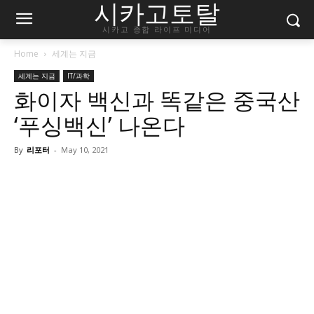
시카고토탈
시카고 종합 라이프 미디어
Home
세계는 지금
세계는 지금
IT/과학
화이자 백신과 똑같은 중국산
‘푸싱백신’ 나온다
By
리포터
-
May 10, 2021