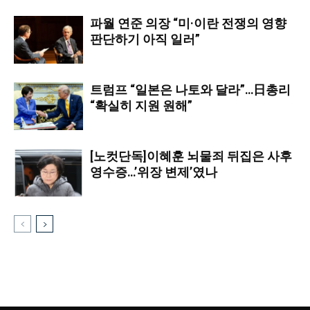
파월 연준 의장 “미·이란 전쟁의 영향
판단하기 아직 일러”
트럼프 “일본은 나토와 달라”…日총리
“확실히 지원 원해”
[노컷단독]이혜훈 뇌물죄 뒤집은 사후
영수증…’위장 변제’였나