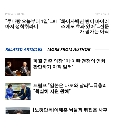
Previous article
Next article
“루다랑 오늘부터 1일”…AI
“화이자백신 변이 바이러
마저 성착취라니
스에도 효과 있어”…전문
가 평가는 아직
RELATED ARTICLES
MORE FROM AUTHOR
파월 연준 의장 “미·이란 전쟁의 영향
판단하기 아직 일러”
트럼프 “일본은 나토와 달라”…日총리
“확실히 지원 원해”
[노컷단독]이혜훈 뇌물죄 뒤집은 사후