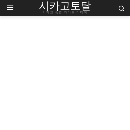
시카고토탈
시카고 종합 라이프 미디어