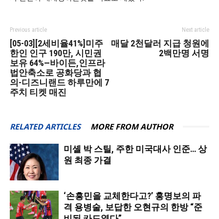
Previous article
Next article
[05-03][2세비율41%]미주
매달 2천달러 지급 청원에
한인 인구 190만, 시민권
2백만명 서명
보유 64%—바이든,인프라
법안축소로 공화당과 협
의-디즈니랜드 하루만에 7
주치 티켓 매진
RELATED ARTICLES
MORE FROM AUTHOR
미셸 박 스틸, 주한 미국대사 인준… 상
원 최종 가결
‘손흥민을 교체한다고?’ 홍명보의 파
격 용병술, 보답한 오현규의 한방 “준
비된 카드였다”