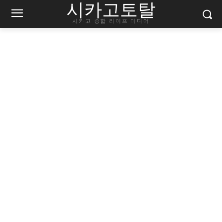
시카고토탈
시카고 종합 라이프 미디어