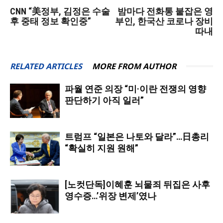
CNN “美정부, 김정은 수술
밤마다 전화통 붙잡은 영
후 중태 정보 확인중”
부인, 한국산 코로나 장비
따내
RELATED ARTICLES
MORE FROM AUTHOR
파월 연준 의장 “미·이란 전쟁의 영향
판단하기 아직 일러”
트럼프 “일본은 나토와 달라”…日총리
“확실히 지원 원해”
[노컷단독]이혜훈 뇌물죄 뒤집은 사후
영수증…’위장 변제’였나