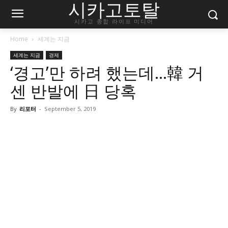
시카고토탈
시카고 종합 라이프 미디어
Home
세계는 지금
세계는 지금
경제
‘경고’만 하려 했는데…韓 거
센 반발에 日 당혹
By
리포터
-
September 5, 2019