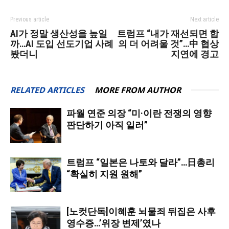
Previous article
Next article
AI가 정말 생산성을 높일
트럼프 “내가 재선되면 합
까…AI 도입 선도기업 사례
의 더 어려울 것”…中 협상
봤더니
지연에 경고
RELATED ARTICLES
MORE FROM AUTHOR
파월 연준 의장 “미·이란 전쟁의 영향
판단하기 아직 일러”
트럼프 “일본은 나토와 달라”…日총리
“확실히 지원 원해”
[노컷단독]이혜훈 뇌물죄 뒤집은 사후
영수증…’위장 변제’였나