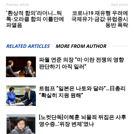
Previous article
Next article
‘환상적 합의’라더니…틱
코로나19 재유행 우려에
톡-오라클 합의 이틀만에
국제유가·금값·유럽증시
파열음
동반 폭락
RELATED ARTICLES
MORE FROM AUTHOR
파월 연준 의장 “미·이란 전쟁의 영향
판단하기 아직 일러”
트럼프 “일본은 나토와 달라”…日총리
“확실히 지원 원해”
[노컷단독]이혜훈 뇌물죄 뒤집은 사후
영수증…’위장 변제’였나