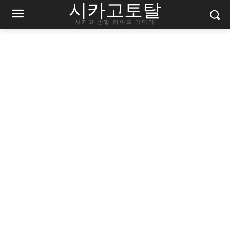
시카고토탈
시카고 종합 라이프 미디어