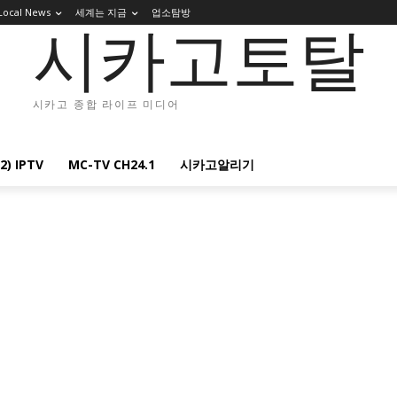
Local News
세계는 지금
업소탐방
시카고토탈
시카고 종합 라이프 미디어
2) IPTV
MC-TV CH24.1
시카고알리기