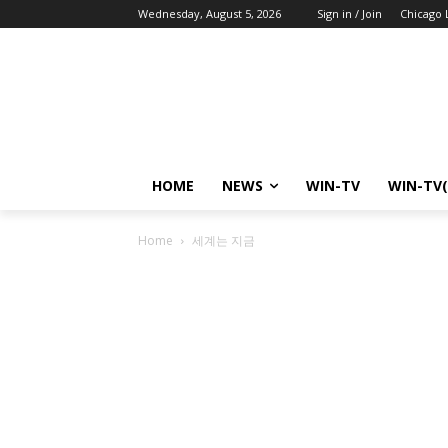
Wednesday, August 5, 2026
Sign in / Join
Chicago 
HOME
NEWS
WIN-TV
WIN-TV(
Home
세계는 지금