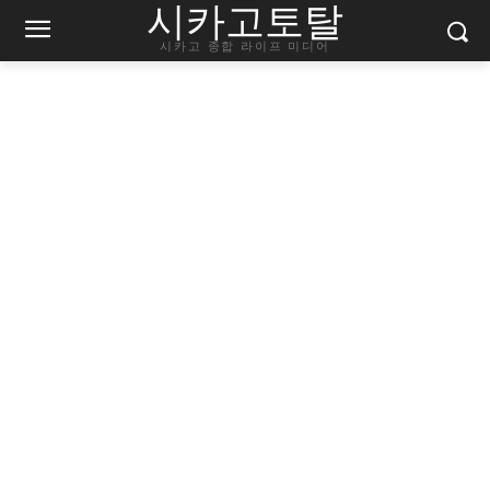
시카고토탈
시카고 종합 라이프 미디어