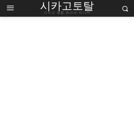
시카고토탈
시카고 종합 라이프 미디어