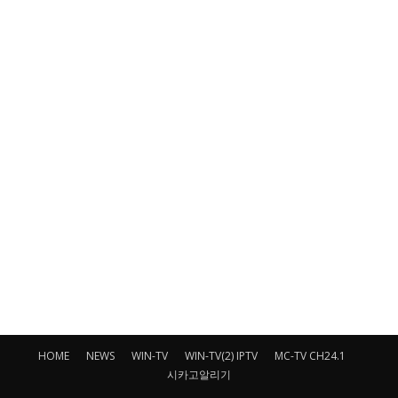
HOME
NEWS
WIN-TV
WIN-TV(2) IPTV
MC-TV CH24.1
시카고알리기