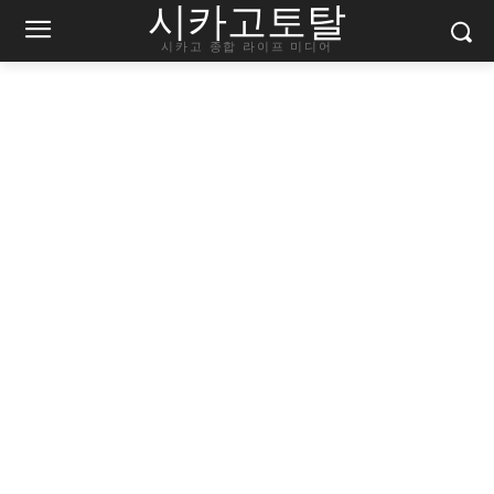
시카고토탈
시카고 종합 라이프 미디어