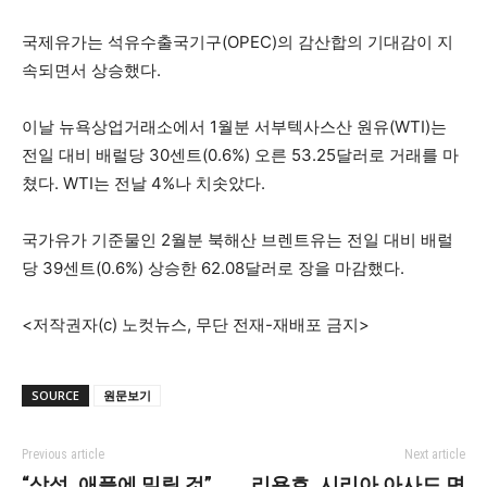
국제유가는 석유수출국기구(OPEC)의 감산합의 기대감이 지
속되면서 상승했다.
이날 뉴욕상업거래소에서 1월분 서부텍사스산 원유(WTI)는
전일 대비 배럴당 30센트(0.6%) 오른 53.25달러로 거래를 마
쳤다. WTI는 전날 4%나 치솟았다.
국가유가 기준물인 2월분 북해산 브렌트유는 전일 대비 배럴
당 39센트(0.6%) 상승한 62.08달러로 장을 마감했다.
<저작권자(c) 노컷뉴스, 무단 전재-재배포 금지>
SOURCE
원문보기
Previous article
Next article
“삼성, 애플에 밀릴 것”…
리용호, 시리아 아사드 면