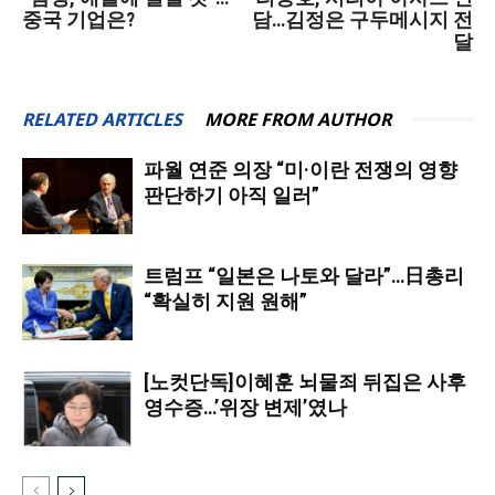
중국 기업은?
담…김정은 구두메시지 전
달
RELATED ARTICLES
MORE FROM AUTHOR
파월 연준 의장 “미·이란 전쟁의 영향
판단하기 아직 일러”
트럼프 “일본은 나토와 달라”…日총리
“확실히 지원 원해”
[노컷단독]이혜훈 뇌물죄 뒤집은 사후
영수증…’위장 변제’였나