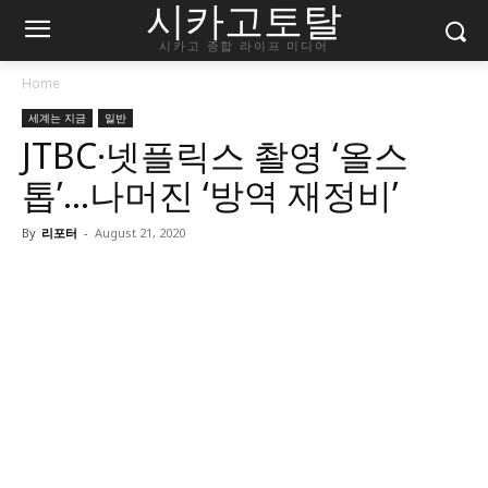
시카고토탈
시카고 종합 라이프 미디어
Home
세계는 지금
일반
JTBC·넷플릭스 촬영 ‘올스
톱’…나머진 ‘방역 재정비’
By
리포터
-
August 21, 2020