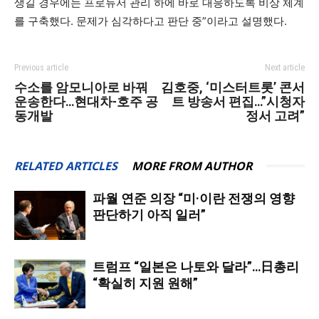
생길 경우에는 프로듀서 관리 하에 바로 대응하도록 비상 체계
를 구축했다. 문제가 심각하다고 판단 중”이라고 설명했다.
Previous article
Next article
수소를 암모니아로 바꿔
김호중, ‘미스터트롯’ 콘서
운송한다…현대차-호주 공
트 방송서 편집…”시청자
동개발
정서 고려”
RELATED ARTICLES
MORE FROM AUTHOR
파월 연준 의장 “미·이란 전쟁의 영향
판단하기 아직 일러”
트럼프 “일본은 나토와 달라”…日총리
“확실히 지원 원해”