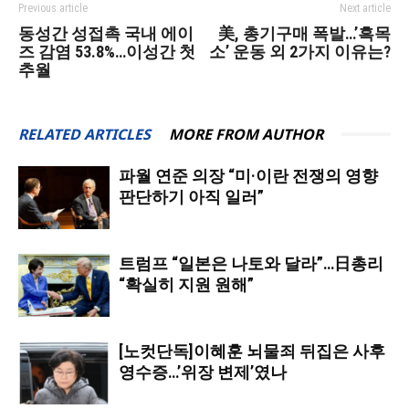
Previous article
Next article
동성간 성접촉 국내 에이
美, 총기구매 폭발…’흑목
즈 감염 53.8%…이성간 첫
소’ 운동 외 2가지 이유는?
추월
RELATED ARTICLES
MORE FROM AUTHOR
파월 연준 의장 “미·이란 전쟁의 영향
판단하기 아직 일러”
트럼프 “일본은 나토와 달라”…日총리
“확실히 지원 원해”
[노컷단독]이혜훈 뇌물죄 뒤집은 사후
영수증…’위장 변제’였나