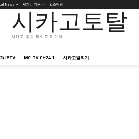
cal News
세계는 지금
업소탐방
시카고토탈
시카고 종합 라이프 미디어
2) IPTV
MC-TV CH24.1
시카고알리기