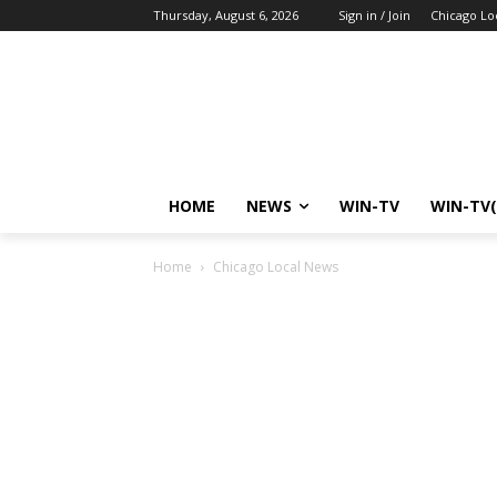
Thursday, August 6, 2026
Sign in / Join
Chicago Lo
HOME
NEWS
WIN-TV
WIN-TV(
Home
Chicago Local News