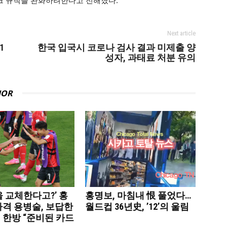
크 규칙을 완화하려한다고 전해졌다.
Next article
1
한국 입국시 코로나 검사 결과 미제출 양
성자, 과태료 처분 유의
HOR
 교체한다고?’ 홍
홍명보, 마침내 恨 풀었다…
파격 용병술, 보답한
월드컵 36년史, ’12’의 울림
 한방 “준비된 카드